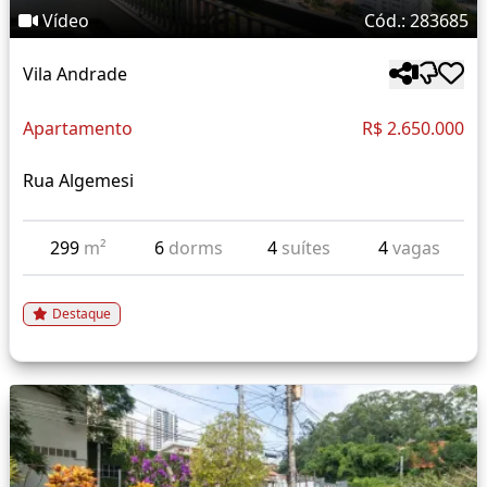
Vídeo
Cód.: 283685
Vila Andrade
Apartamento
R$ 2.650.000
Rua Algemesi
299
m²
6
dorms
4
suítes
4
vagas
Destaque