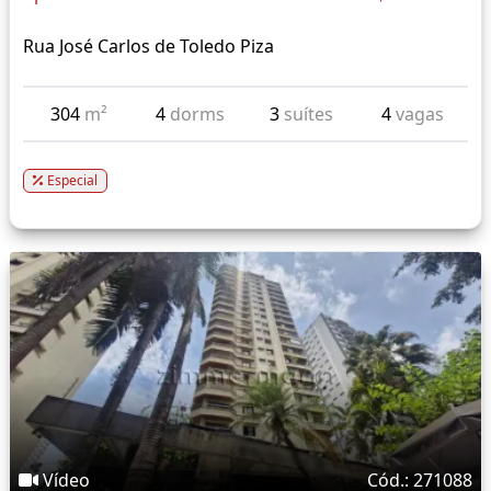
Rua José Carlos de Toledo Piza
304
m²
4
dorms
3
suítes
4
vagas
Especial
Vídeo
Cód.: 271088