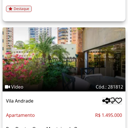
Destaque
Vídeo
Cód.: 281812
Vila Andrade
Apartamento
R$ 1.495.000