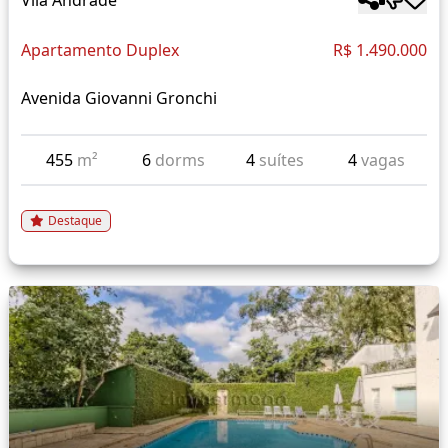
Vila Andrade
Apartamento Duplex
R$ 1.490.000
Avenida Giovanni Gronchi
455
m²
6
dorms
4
suítes
4
vagas
Destaque