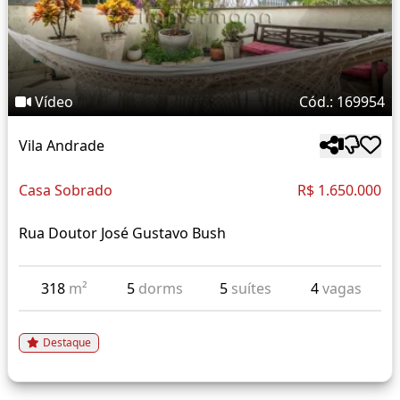
Vídeo
Cód.: 169954
Vila Andrade
Casa Sobrado
R$ 1.650.000
Rua Doutor José Gustavo Bush
318
m²
5
dorms
5
suítes
4
vagas
Destaque