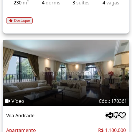
230
m²
4
dorms
3
suítes
4
vagas
Destaque
Vídeo
Cód.: 170361
Vila Andrade
Apartamento
R$ 1.100.000