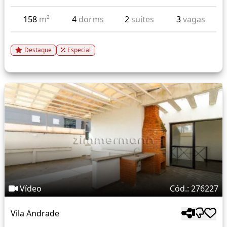
158
m²
4
dorms
2
suítes
3
vagas
Destaque
Especial
Vídeo
Cód.: 276227
Vila Andrade