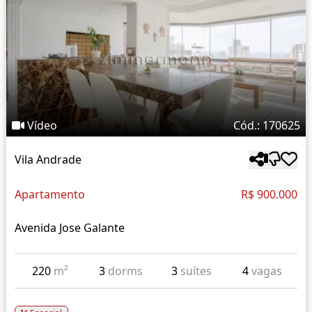
Vídeo
Cód.: 170625
Vila Andrade
Apartamento
R$ 900.000
Avenida Jose Galante
220
m²
3
dorms
3
suítes
4
vagas