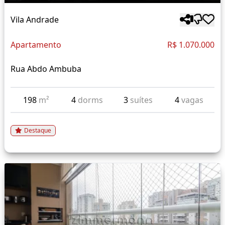
Vila Andrade
Apartamento
R$ 1.070.000
Rua Abdo Ambuba
198
m²
4
dorms
3
suítes
4
vagas
Destaque