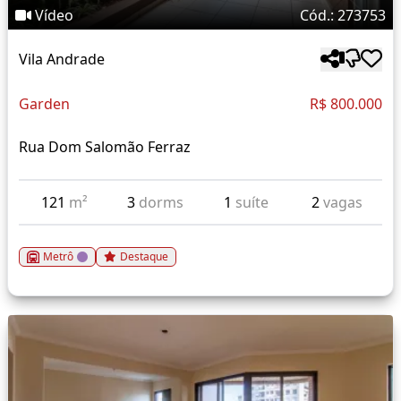
Vídeo
Cód.: 273753
Vila Andrade
Garden
R$ 800.000
Rua Dom Salomão Ferraz
121
m²
3
dorms
1
suíte
2
vagas
Metrô
Destaque