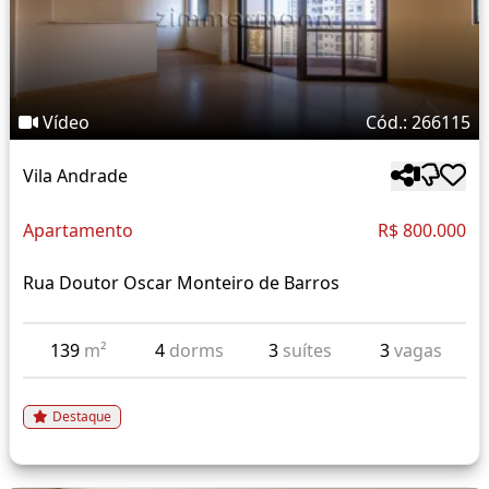
Vídeo
Cód.: 266115
Vila Andrade
Apartamento
R$ 800.000
Rua Doutor Oscar Monteiro de Barros
139
m²
4
dorms
3
suítes
3
vagas
Destaque