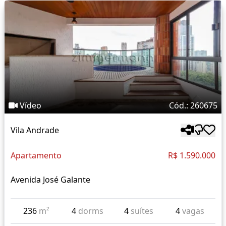
Vídeo
Cód.: 260675
Vila Andrade
Apartamento
R$ 1.590.000
Avenida José Galante
236
m²
4
dorms
4
suítes
4
vagas