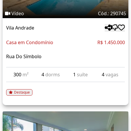
Vídeo
Cód.: 290745
Vila Andrade
Casa em Condomínio
R$ 1.450.000
Rua Do Símbolo
300
m²
4
dorms
1
suíte
4
vagas
Destaque