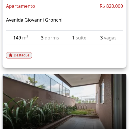
Apartamento
R$ 820.000
Avenida Giovanni Gronchi
149
m²
3
dorms
1
suíte
3
vagas
Destaque