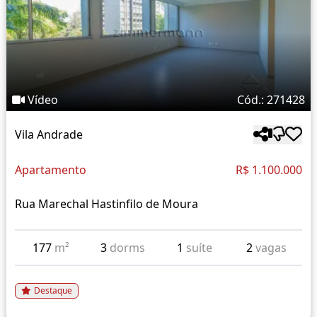
Vídeo
Cód.: 271428
Vila Andrade
Apartamento
R$ 1.100.000
Rua Marechal Hastinfilo de Moura
177
m²
3
dorms
1
suíte
2
vagas
Destaque