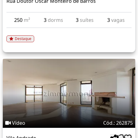
Rua Doutor Oscar Monteiro de Barros
250
m²
3
dorms
3
suítes
3
vagas
Destaque
Vídeo
Cód.: 262875