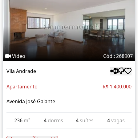
Vídeo
Cód.: 268907
Vila Andrade
Apartamento
R$ 1.400.000
Avenida José Galante
236
m²
4
dorms
4
suítes
4
vagas