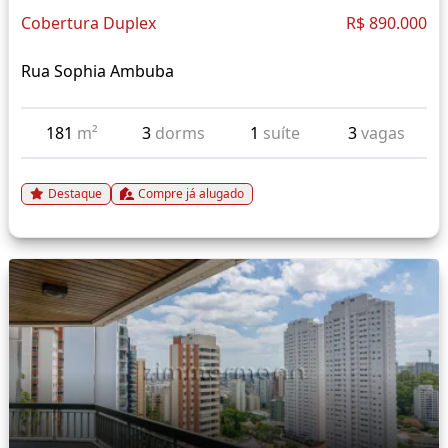
Cobertura Duplex
R$ 890.000
Rua Sophia Ambuba
181
m²
3
dorms
1
suíte
3
vagas
Destaque
Compre já alugado