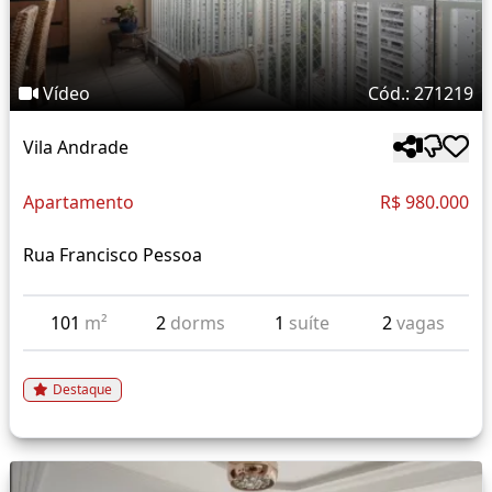
Vídeo
Cód.: 271219
Vila Andrade
Apartamento
R$ 980.000
Rua Francisco Pessoa
101
m²
2
dorms
1
suíte
2
vagas
Destaque