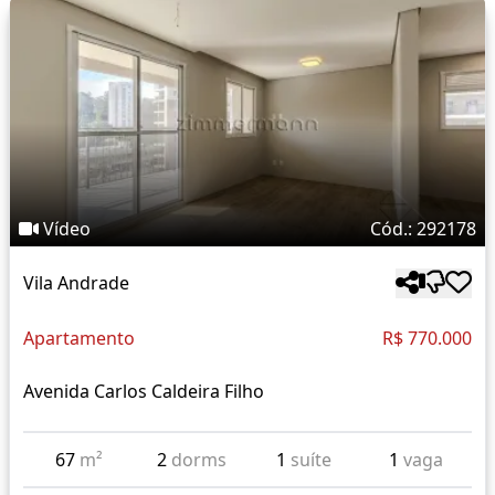
Vídeo
Cód.: 292178
Vila Andrade
Apartamento
R$ 770.000
Avenida Carlos Caldeira Filho
67
m²
2
dorms
1
suíte
1
vaga