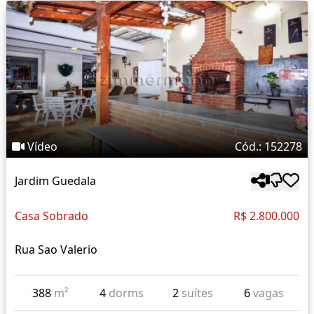
Vídeo
Cód.: 152278
Jardim Guedala
Casa Sobrado
R$ 2.800.000
Rua Sao Valerio
388
m²
4
dorms
2
suítes
6
vagas