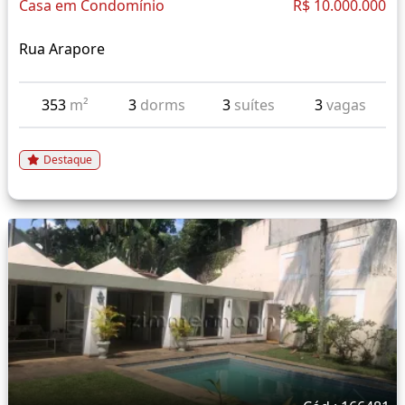
Casa em Condomínio
R$ 10.000.000
Rua Arapore
353
m²
3
dorms
3
suítes
3
vagas
Destaque