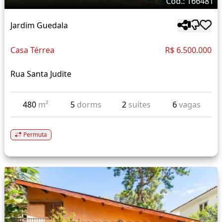
Cód.: 166481
Jardim Guedala
Casa Térrea
R$ 6.500.000
Rua Santa Judite
480
m²
5
dorms
2
suítes
6
vagas
Permuta