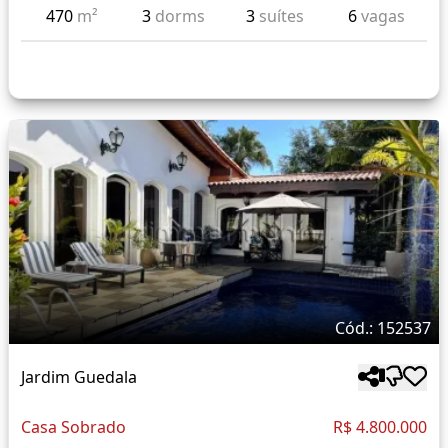
470
m²
3
dorms
3
suítes
6
vagas
Cód.: 152537
Jardim Guedala
Casa Sobrado
R$ 4.800.000