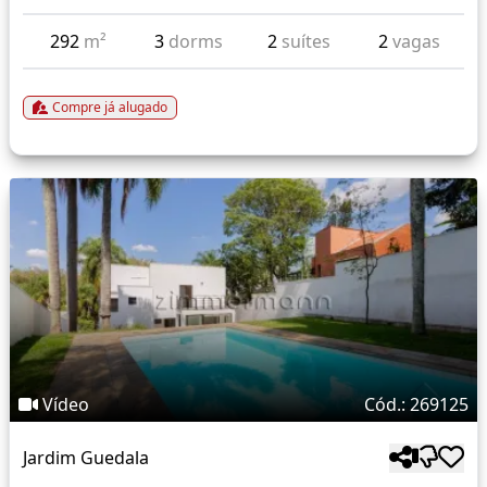
292
m²
3
dorms
2
suítes
2
vagas
Compre já alugado
Vídeo
Cód.: 269125
Jardim Guedala