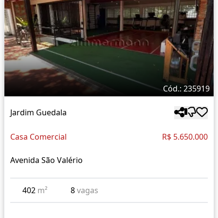
Cód.: 235919
Jardim Guedala
Casa Comercial
R$ 5.650.000
Avenida São Valério
402
m²
8
vagas