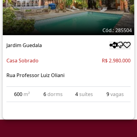
Cód.: 285504
Jardim Guedala
Casa Sobrado
R$ 2.980.000
Rua Professor Luiz Oliani
600
m²
6
dorms
4
suítes
9
vagas