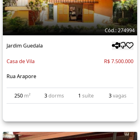
Cód.: 274994
Jardim Guedala
Casa de Vila
R$ 7.500.000
Rua Arapore
250
m²
3
dorms
1
suíte
3
vagas