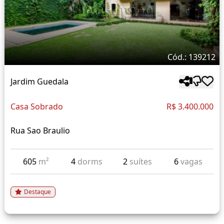
Cód.: 139212
Jardim Guedala
Casa Sobrado
R$ 3.400.000
Rua Sao Braulio
605
m²
4
dorms
2
suítes
6
vagas
Destaque