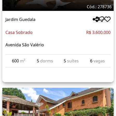
Cód.: 278736
Jardim Guedala
Casa Sobrado
R$ 3.600.000
Avenida São Valério
600
m²
5
dorms
5
suítes
6
vagas