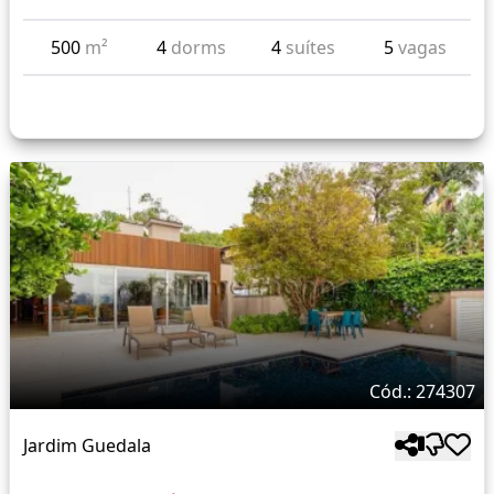
500
m²
4
dorms
4
suítes
5
vagas
Cód.: 274307
Jardim Guedala