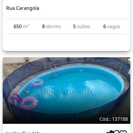
Rua Carangola
650
m²
8
dorms
5
suítes
6
vagas
Cód.: 137188