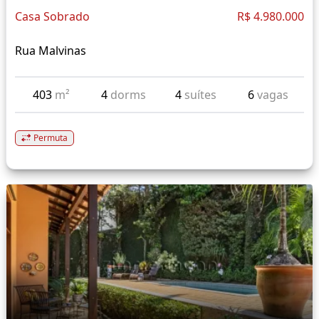
Casa Sobrado
R$ 4.980.000
Rua Malvinas
403
m²
4
dorms
4
suítes
6
vagas
Permuta