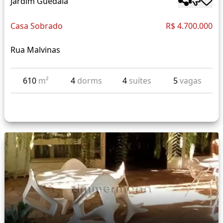
Jardim Guedala
Casa Sobrado
R$ 4.700.000
Rua Malvinas
610
m²
4
dorms
4
suítes
5
vagas