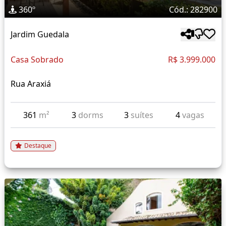
360º
Cód.: 282900
Jardim Guedala
Casa Sobrado
R$ 3.999.000
Rua Araxiá
361
m²
3
dorms
3
suítes
4
vagas
Destaque