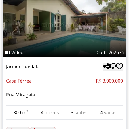
Vídeo
Cód.: 262676
Jardim Guedala
Casa Térrea
R$ 3.000.000
Rua Miragaia
300
m²
4
dorms
3
suítes
4
vagas