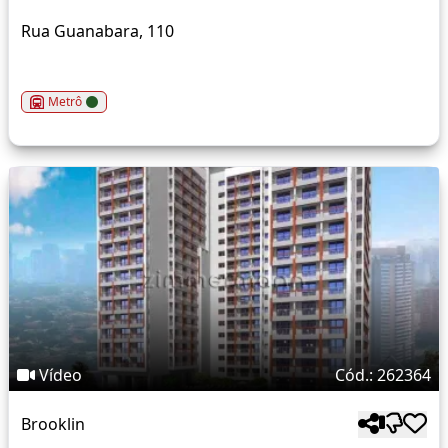
Rua Guanabara, 110
Metrô
Vídeo
Cód.: 262364
Brooklin