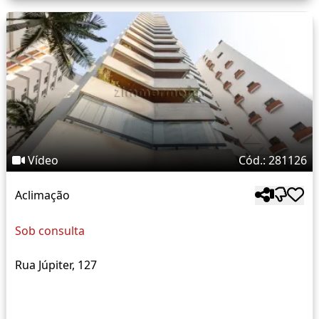
Vídeo
Cód.: 281126
Aclimação
Sob consulta
Rua Júpiter, 127