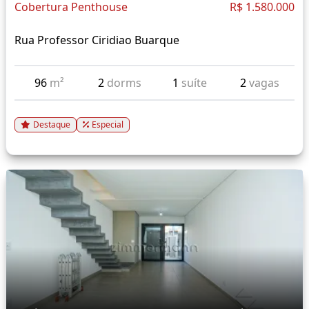
Cobertura Penthouse
R$ 1.580.000
Rua Professor Ciridiao Buarque
96
m²
2
dorms
1
suíte
2
vagas
Destaque
Especial