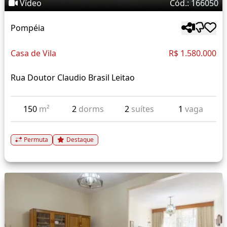
Vídeo
Cód.: 166050
Pompéia
Casa de Vila
R$ 1.580.000
Rua Doutor Claudio Brasil Leitao
150
m²
2
dorms
2
suítes
1
vaga
Permuta
Destaque