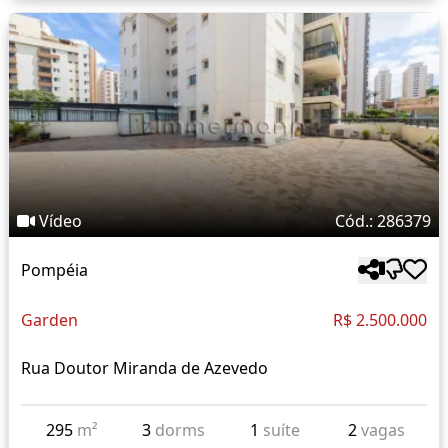
Vídeo
Cód.: 286379
Pompéia
Garden
R$ 2.500.000
Rua Doutor Miranda de Azevedo
295
m²
3
dorms
1
suíte
2
vagas