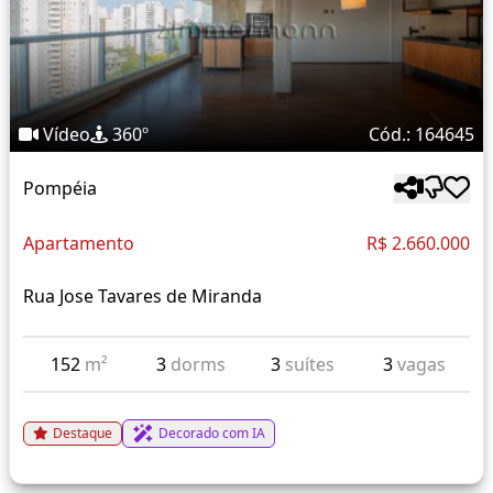
Vídeo
360º
Cód.: 164645
Pompéia
Apartamento
R$ 2.660.000
Rua Jose Tavares de Miranda
152
m²
3
dorms
3
suítes
3
vagas
Destaque
Decorado com IA