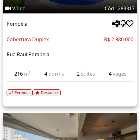
Vídeo
Cód.: 283317
Pompéia
Cobertura Duplex
R$ 2.980.000
Rua Raul Pompeia
216
m²
4
dorms
2
suítes
4
vagas
Permuta
Destaque