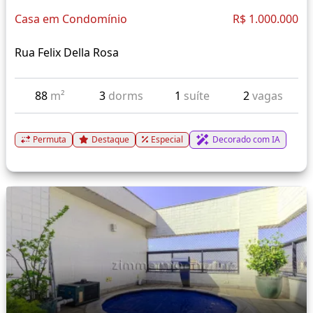
Casa em Condomínio
R$ 1.000.000
Rua Felix Della Rosa
88
m²
3
dorms
1
suíte
2
vagas
Permuta
Destaque
Especial
Decorado com IA