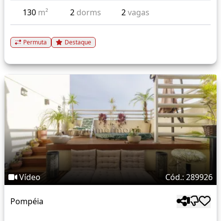
130
m²
2
dorms
2
vagas
Permuta
Destaque
Vídeo
Cód.: 289926
Pompéia