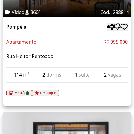
Vídeo
360º
Cód.: 288814
Pompéia
Apartamento
R$ 995.000
Rua Heitor Penteado
114
m²
2
dorms
1
suíte
2
vagas
Metrô
Destaque