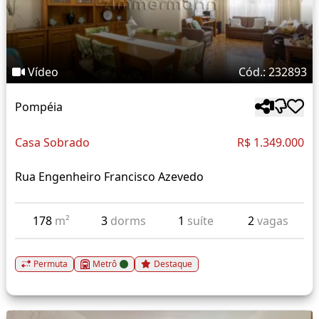
Vídeo
Cód.: 232893
Pompéia
Casa Sobrado
R$ 1.349.000
Rua Engenheiro Francisco Azevedo
178
m²
3
dorms
1
suíte
2
vagas
Permuta
Metrô
Destaque