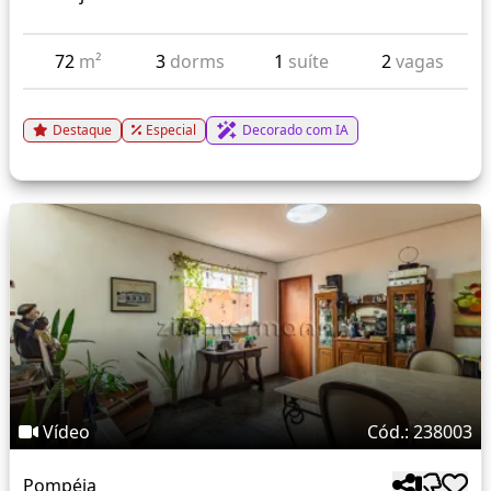
72
m²
3
dorms
1
suíte
2
vagas
Destaque
Especial
Decorado com IA
Vídeo
Cód.: 238003
Pompéia