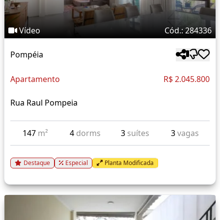
Vídeo
Cód.: 284336
Pompéia
Apartamento
R$ 2.045.800
Rua Raul Pompeia
147
m²
4
dorms
3
suítes
3
vagas
Destaque
Especial
Planta Modificada