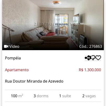
Vídeo
Cód.: 276863
Pompéia
Apartamento
R$ 1.300.000
Rua Doutor Miranda de Azevedo
100
m²
3
dorms
1
suíte
2
vagas