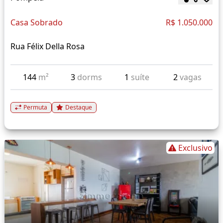
Casa Sobrado
R$ 1.050.000
Rua Félix Della Rosa
144
m²
3
dorms
1
suíte
2
vagas
Permuta
Destaque
Exclusivo