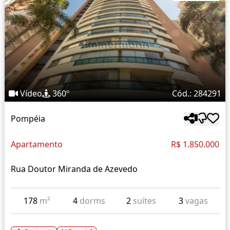
Vídeo
360º
Cód.: 284291
Pompéia
Apartamento
R$ 1.850.000
Rua Doutor Miranda de Azevedo
178
m²
4
dorms
2
suítes
3
vagas