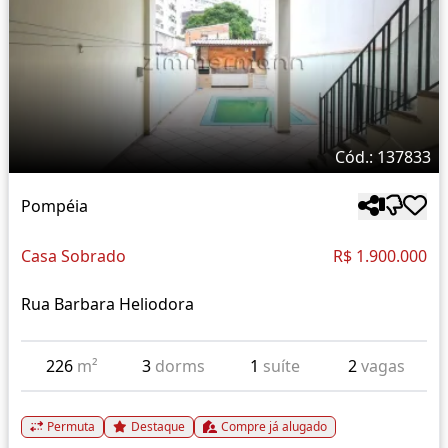
Cód.: 137833
Pompéia
Casa Sobrado
R$ 1.900.000
Rua Barbara Heliodora
226
m²
3
dorms
1
suíte
2
vagas
Permuta
Destaque
Compre já alugado