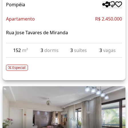
Pompéia
Apartamento
R$ 2.450.000
Rua Jose Tavares de Miranda
152
m²
3
dorms
3
suítes
3
vagas
Especial