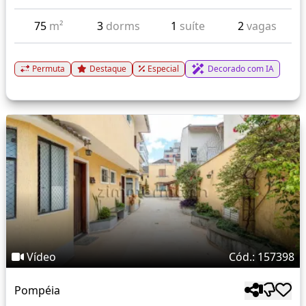
75
m²
3
dorms
1
suíte
2
vagas
Permuta
Destaque
Especial
Decorado com IA
Vídeo
Cód.: 157398
Pompéia