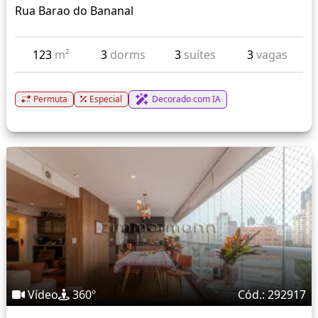
Rua Barao do Bananal
123
m²
3
dorms
3
suítes
3
vagas
Permuta
Especial
Decorado com IA
Vídeo
360º
Cód.: 292917