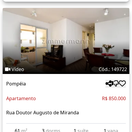
Vídeo
Cód.: 149722
Pompéia
Apartamento
R$ 850.000
Rua Doutor Augusto de Miranda
61
m²
3
dorms
1
suíte
1
vaga