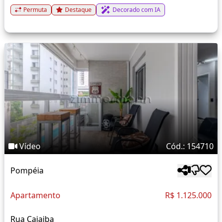
Permuta
Destaque
Decorado com IA
Vídeo
Cód.: 154710
Pompéia
Apartamento
R$ 1.125.000
Rua Cajaiba