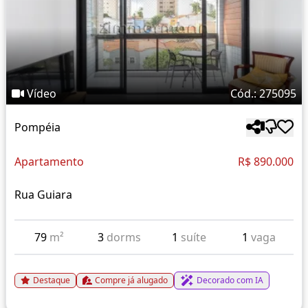
Vídeo
Cód.: 275095
Pompéia
Apartamento
R$ 890.000
Rua Guiara
79
m²
3
dorms
1
suíte
1
vaga
Destaque
Compre já alugado
Decorado com IA