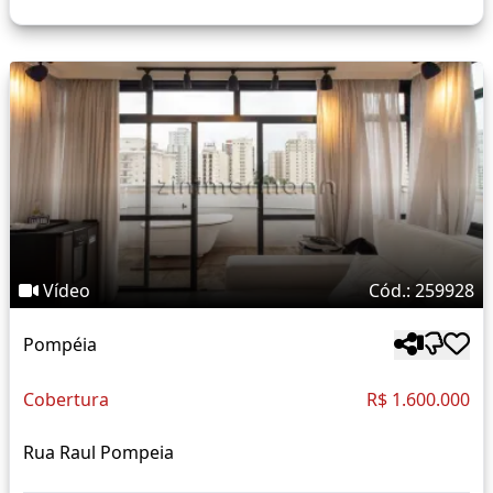
Vídeo
Cód.: 259928
Pompéia
Cobertura
R$ 1.600.000
Rua Raul Pompeia