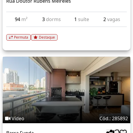
Rua Doutor Rubens Meireles
94
m²
3
dorms
1
suíte
2
vagas
Permuta
Destaque
Vídeo
Cód.: 285892