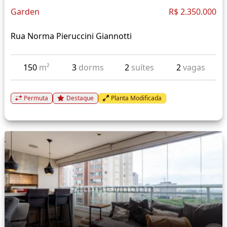
Garden
R$ 2.350.000
Rua Norma Pieruccini Giannotti
150
m²
3
dorms
2
suítes
2
vagas
Permuta
Destaque
Planta Modificada