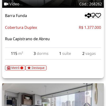
Vídeo
Cód.: 268262
Barra Funda
Cobertura Duplex
R$ 1.377.000
Rua Capistrano de Abreu
115
m²
3
dorms
1
suíte
2
vagas
Metrô
Destaque