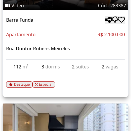
Vídeo
Cód.: 283387
Barra Funda
Apartamento
R$ 2.100.000
Rua Doutor Rubens Meireles
112
m²
3
dorms
2
suítes
2
vagas
Destaque
Especial