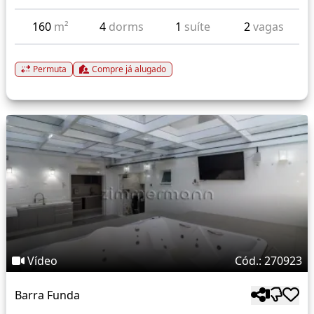
160
m²
4
dorms
1
suíte
2
vagas
Permuta
Compre já alugado
Vídeo
Cód.: 270923
Barra Funda