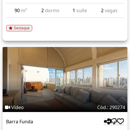
90
m²
2
dorms
1
suíte
2
vagas
Destaque
Vídeo
Cód.: 290274
Barra Funda