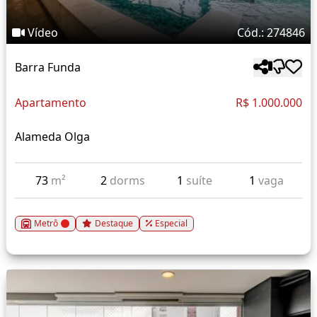
Vídeo
Cód.: 274846
Barra Funda
Apartamento
R$ 1.000.000
Alameda Olga
73
m²
2
dorms
1
suíte
1
vaga
Metrô
Destaque
Especial