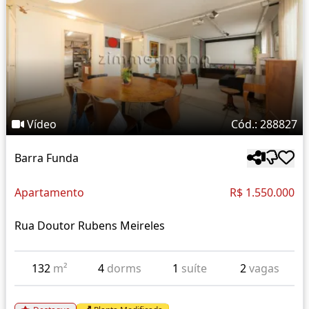
Vídeo
Cód.: 288827
Barra Funda
Apartamento
R$ 1.550.000
Rua Doutor Rubens Meireles
132
m²
4
dorms
1
suíte
2
vagas