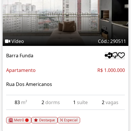
Vídeo
Cód.: 290511
Barra Funda
Apartamento
R$ 1.000.000
Rua Dos Americanos
83
m²
2
dorms
1
suíte
2
vagas
Metrô
Destaque
Especial