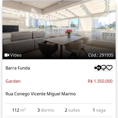
Vídeo
Cód.: 291935
Barra Funda
Garden
R$ 1.350.000
Rua Conego Vicente Miguel Marino
112
m²
3
dorms
2
suítes
1
vaga