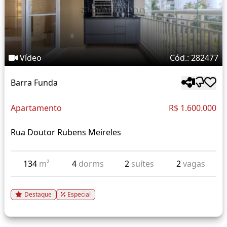
Vídeo
Cód.: 282477
Barra Funda
Apartamento
R$ 1.600.000
Rua Doutor Rubens Meireles
134
m²
4
dorms
2
suítes
2
vagas
Destaque
Especial