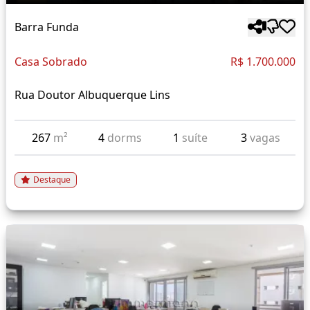
Barra Funda
Casa Sobrado
R$ 1.700.000
Rua Doutor Albuquerque Lins
267
m²
4
dorms
1
suíte
3
vagas
Destaque