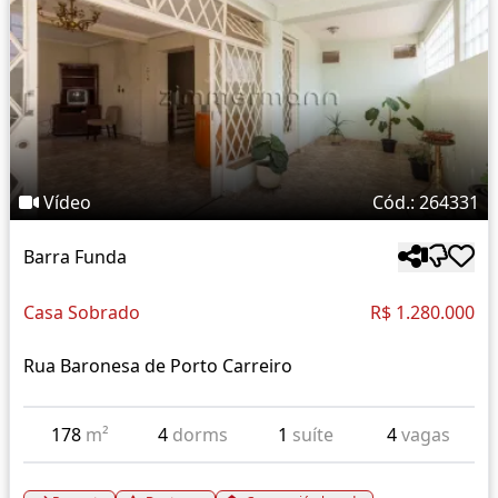
Vídeo
Cód.: 264331
Barra Funda
Casa Sobrado
R$ 1.280.000
Rua Baronesa de Porto Carreiro
178
m²
4
dorms
1
suíte
4
vagas