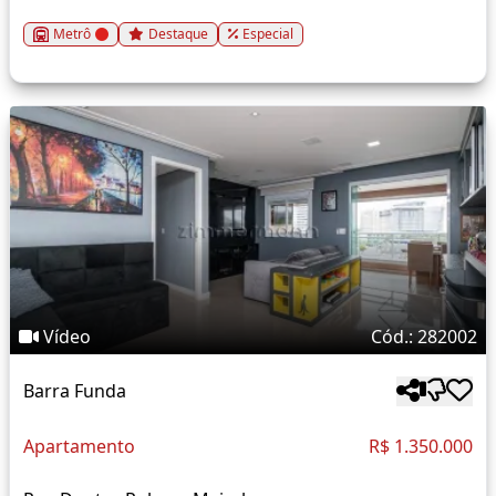
Metrô
Destaque
Especial
Vídeo
Cód.: 282002
Barra Funda
Apartamento
R$ 1.350.000