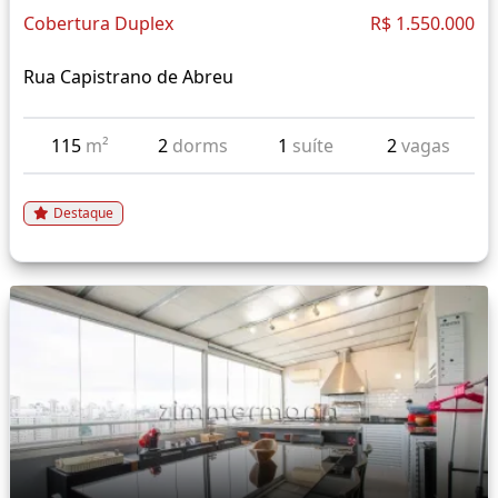
Cobertura Duplex
R$ 1.550.000
Rua Capistrano de Abreu
115
m²
2
dorms
1
suíte
2
vagas
Destaque