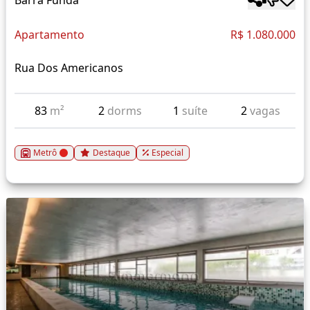
Barra Funda
Apartamento
R$ 1.080.000
Rua Dos Americanos
83
m²
2
dorms
1
suíte
2
vagas
Metrô
Destaque
Especial