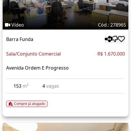
Vídeo
Cód.: 278965
Barra Funda
Sala/Conjunto Comercial
R$ 1.670.000
Avenida Ordem E Progresso
153
m²
4
vagas
Compre já alugado