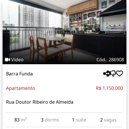
Vídeo
Cód.: 286908
Barra Funda
Apartamento
R$ 1.150.000
Rua Doutor Ribeiro de Almeida
83
m²
3
dorms
1
suíte
2
vagas