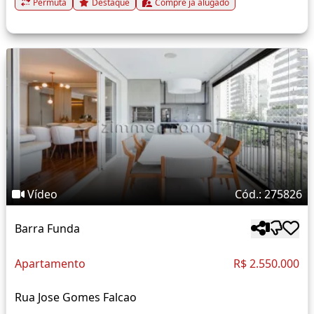
Permuta
Destaque
Compre já alugado
Vídeo
Cód.: 275826
Barra Funda
Apartamento
R$ 2.550.000
Rua Jose Gomes Falcao