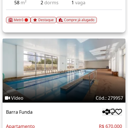
58
m²
2
dorms
1
vaga
Metrô
Destaque
Compre já alugado
Vídeo
Cód.: 279957
Barra Funda
Apartamento
R$ 670.000