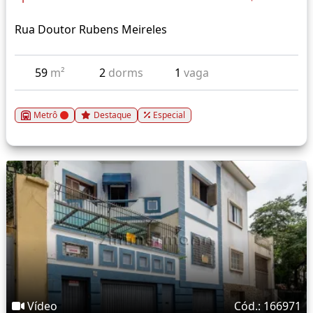
Rua Doutor Rubens Meireles
59
m²
2
dorms
1
vaga
Metrô
Destaque
Especial
Vídeo
Cód.: 166971