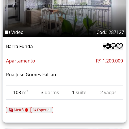
Vídeo
Cód.: 287127
Barra Funda
Apartamento
R$ 1.200.000
Rua Jose Gomes Falcao
108
m²
3
dorms
1
suíte
2
vagas
Metrô
Especial