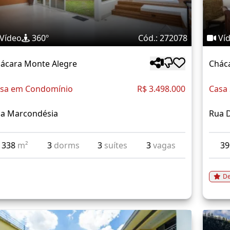
Vídeo
360º
Cód.: 272078
Ví
ácara Monte Alegre
Chác
sa em Condomínio
R$ 3.498.000
Casa
a Marcondésia
Rua 
338
m²
3
dorms
3
suítes
3
vagas
3
De