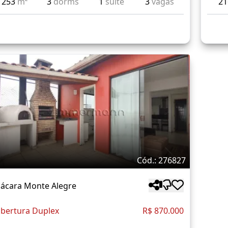
253
m²
3
dorms
1
suíte
3
vagas
2
Cód.: 276827
ácara Monte Alegre
bertura Duplex
R$ 870.000