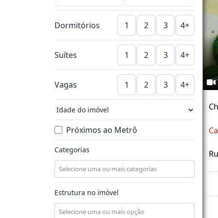
Dormitórios
1
2
3
4+
Suítes
1
2
3
4+
Vagas
1
2
3
4+
Ch
Próximos ao Metrô
Ca
Categorias
Ru
Estrutura no imóvel