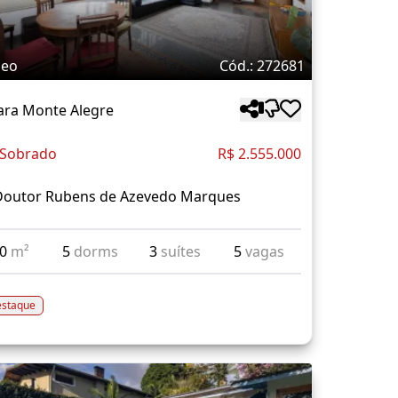
deo
Cód.: 272681
ara Monte Alegre
 Sobrado
R$ 2.555.000
Doutor Rubens de Azevedo Marques
90
m²
5
dorms
3
suítes
5
vagas
staque