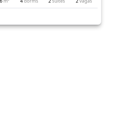
16
m²
4
dorms
2
suítes
2
vagas