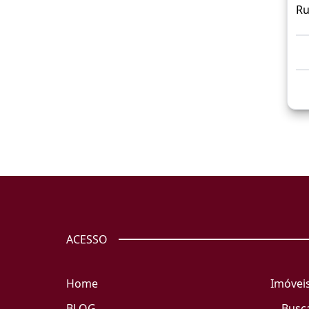
Ru
ACESSO
Home
Imóvei
BLOG
Busc