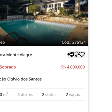
deo
Cód.: 275124
ara Monte Alegre
 Sobrado
R$ 4.000.000
oão Otávio dos Santos
70
m²
4
dorms
2
suítes
2
vagas