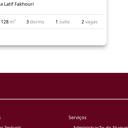
a Latif Fakhouri
128
m²
3
dorms
1
suíte
2
vagas
s
Serviços
ar Imóveis
Administração de Alugue