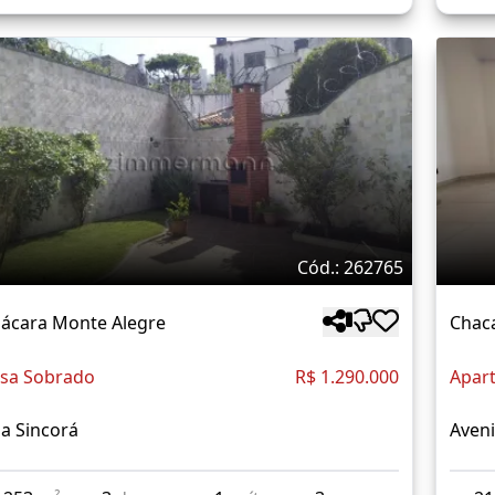
Cód.: 262765
ácara Monte Alegre
Chac
sa Sobrado
R$ 1.290.000
Apar
a Sincorá
Aven