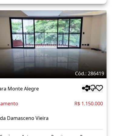
Cód.: 286419
ara Monte Alegre
tamento
R$ 1.150.000
ida Damasceno Vieira