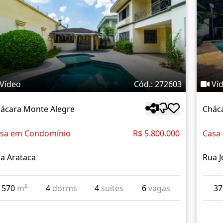
Vídeo
Cód.: 272603
Ví
ácara Monte Alegre
Chác
sa em Condomínio
R$ 5.800.000
Casa
a Arataca
Rua J
570
m²
4
dorms
4
suítes
6
vagas
3