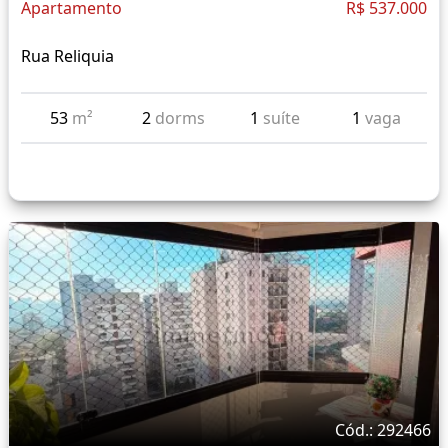
Apartamento
R$ 537.000
Rua Reliquia
53
m²
2
dorms
1
suíte
1
vaga
Cód.: 292466