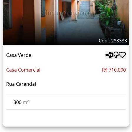
Cód.: 283333
Casa Verde
Casa Comercial
R$ 710.000
Rua Carandaí
300
m²