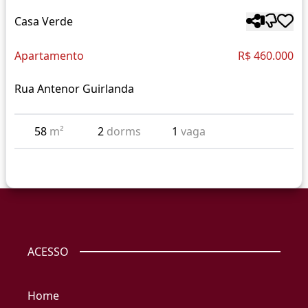
Casa Verde
Apartamento
R$ 460.000
Rua Antenor Guirlanda
58
m²
2
dorms
1
vaga
ACESSO
Home