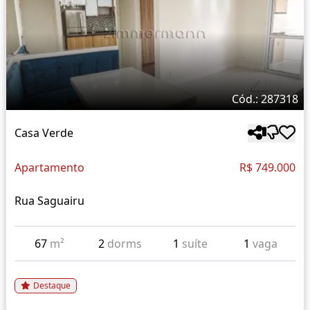
Cód.: 287318
Casa Verde
Apartamento
R$ 749.000
Rua Saguairu
67
m²
2
dorms
1
suíte
1
vaga
Destaque