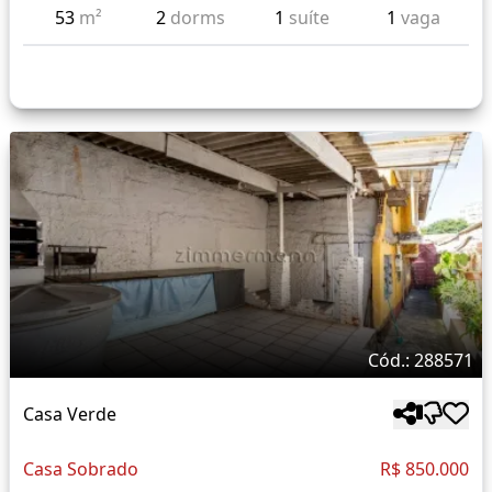
53
m²
2
dorms
1
suíte
1
vaga
Cód.: 288571
Casa Verde
Casa Sobrado
R$ 850.000