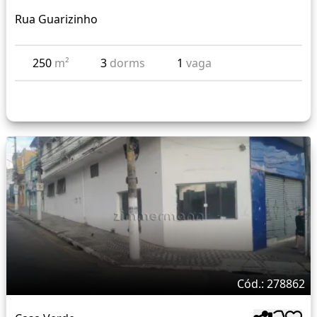
Rua Guarizinho
250
m²
3
dorms
1
vaga
Cód.: 278862