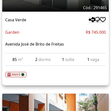
Cód.: 291465
Casa Verde
Garden
R$ 745.000
Avenida José de Brito de Freitas
85
m²
2
dorms
1
suíte
1
vaga
Metrô