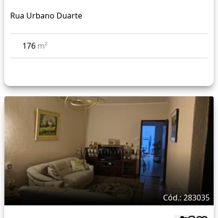
Rua Urbano Duarte
176
m²
Cód.: 283035