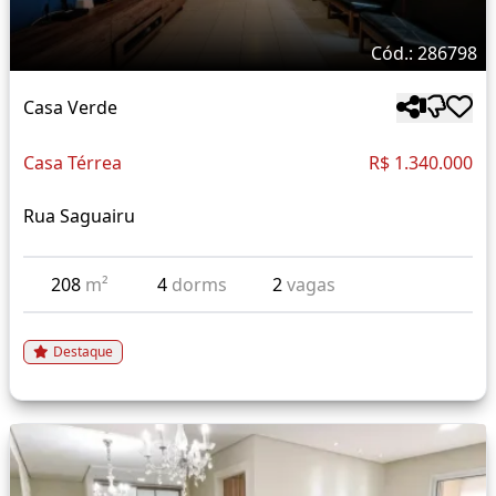
Cód.: 286798
Casa Verde
Casa Térrea
R$ 1.340.000
Rua Saguairu
208
m²
4
dorms
2
vagas
Destaque