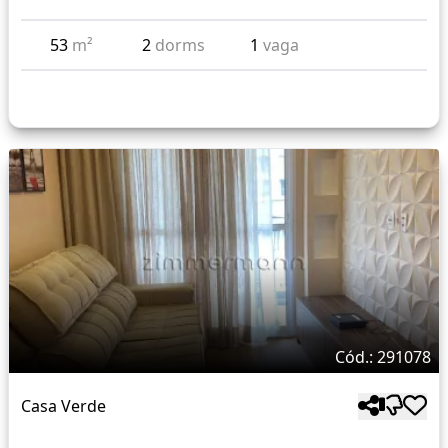
53
m²
2
dorms
1
vaga
Cód.: 291078
Casa Verde