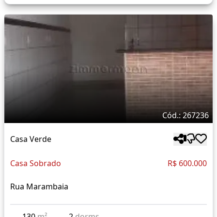
Cód.: 267236
Casa Verde
Casa Sobrado
R$ 600.000
Rua Marambaia
130
m²
2
dorms