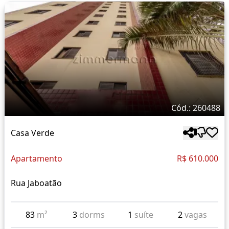
Cód.: 260488
Casa Verde
Apartamento
R$ 610.000
Rua Jaboatão
83
m²
3
dorms
1
suíte
2
vagas