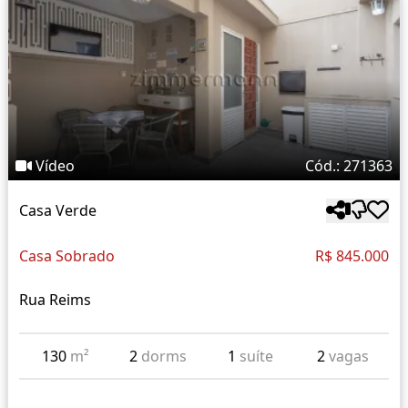
Vídeo
Cód.: 271363
Casa Verde
Casa Sobrado
R$ 845.000
Rua Reims
130
m²
2
dorms
1
suíte
2
vagas