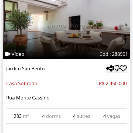
Vídeo
Cód.: 288901
Jardim São Bento
Casa Sobrado
R$ 2.450.000
Rua Monte Cassino
283
m²
4
dorms
4
suítes
4
vagas