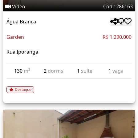
Vídeo
Cód.: 286163
Água Branca
Garden
R$ 1.290.000
Rua Iporanga
130
m²
2
dorms
1
suíte
1
vaga
Destaque