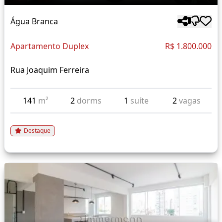
Água Branca
Apartamento Duplex
R$ 1.800.000
Rua Joaquim Ferreira
141
m²
2
dorms
1
suíte
2
vagas
Destaque