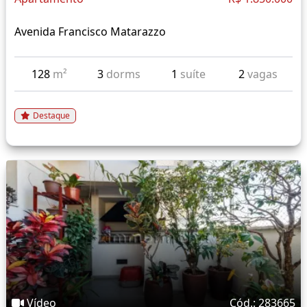
Avenida Francisco Matarazzo
128
m²
3
dorms
1
suíte
2
vagas
Destaque
Vídeo
Cód.: 283665