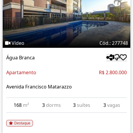
Vídeo
Cód.: 277748
Água Branca
Apartamento
R$ 2.800.000
Avenida Francisco Matarazzo
168
m²
3
dorms
3
suítes
3
vagas
Destaque