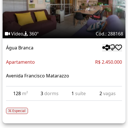
Vídeo
360º
Cód.: 288168
Água Branca
Apartamento
R$ 2.450.000
Avenida Francisco Matarazzo
128
m²
3
dorms
1
suíte
2
vagas
Especial