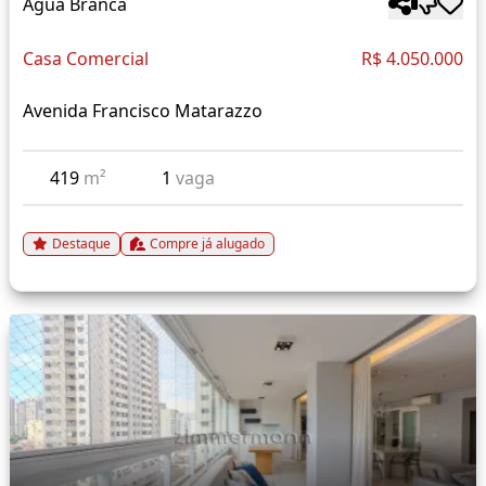
Água Branca
Casa Comercial
R$ 4.050.000
Avenida Francisco Matarazzo
419
m²
1
vaga
Destaque
Compre já alugado