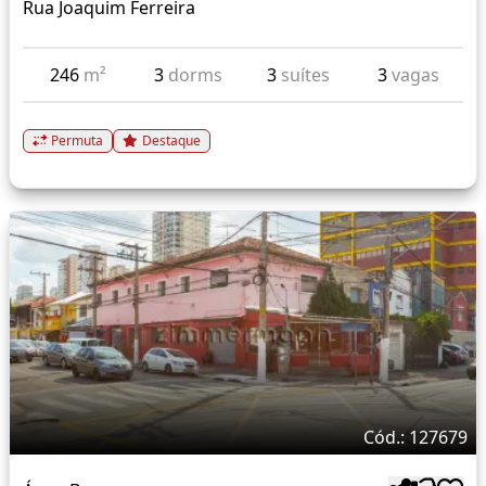
Rua Joaquim Ferreira
246
m²
3
dorms
3
suítes
3
vagas
Permuta
Destaque
Cód.: 127679