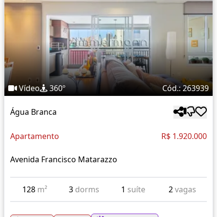
Vídeo
360º
Cód.: 263939
Água Branca
Apartamento
R$ 1.920.000
Avenida Francisco Matarazzo
128
m²
3
dorms
1
suíte
2
vagas