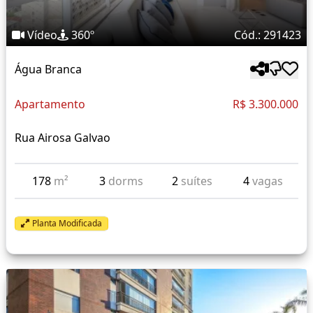
Vídeo
360º
Cód.: 291423
Água Branca
Apartamento
R$ 3.300.000
Rua Airosa Galvao
178
m²
3
dorms
2
suítes
4
vagas
Planta Modificada