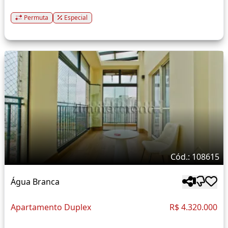
Permuta
Especial
Cód.: 108615
Água Branca
Apartamento Duplex
R$ 4.320.000