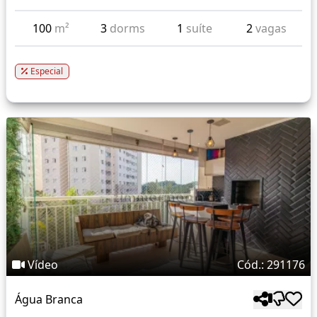
100
m²
3
dorms
1
suíte
2
vagas
Especial
Vídeo
Cód.: 291176
Água Branca