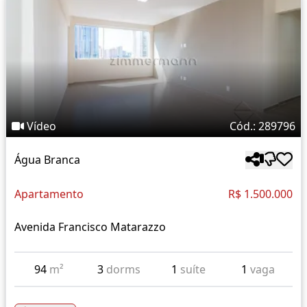
Vídeo
Cód.: 289796
Água Branca
Apartamento
R$ 1.500.000
Avenida Francisco Matarazzo
94
m²
3
dorms
1
suíte
1
vaga