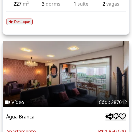
227
m²
3
dorms
1
suíte
2
vagas
Destaque
Vídeo
Cód.: 287012
Água Branca
Apartamento
R$ 1.850.000