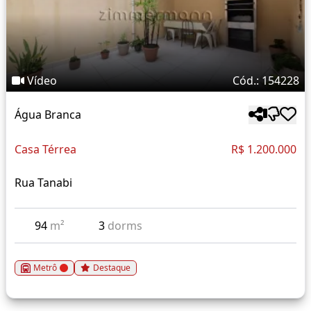
Vídeo
Cód.: 154228
Água Branca
Casa Térrea
R$ 1.200.000
Rua Tanabi
94
m²
3
dorms
Metrô
Destaque