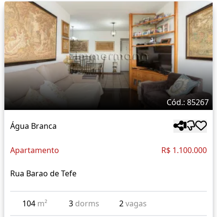
Cód.: 85267
Água Branca
Apartamento
R$ 1.100.000
Rua Barao de Tefe
104
m²
3
dorms
2
vagas