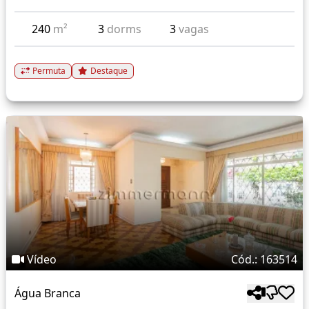
240
m²
3
dorms
3
vagas
Permuta
Destaque
Vídeo
Cód.: 163514
Água Branca