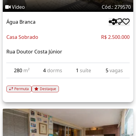
Vídeo
Cód.: 279570
Água Branca
Casa Sobrado
R$ 2.500.000
Rua Doutor Costa Júnior
280
m²
4
dorms
1
suíte
5
vagas
Permuta
Destaque