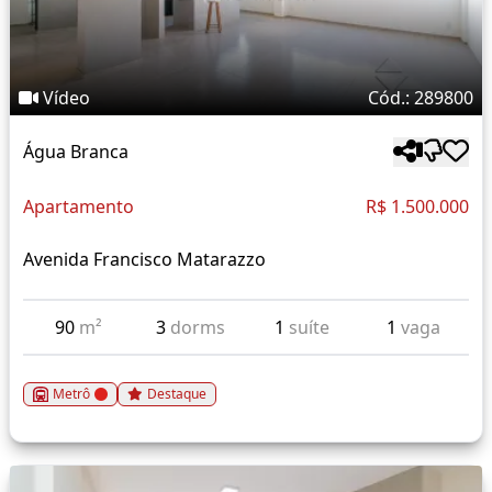
Vídeo
Cód.: 289800
Água Branca
Apartamento
R$ 1.500.000
Avenida Francisco Matarazzo
90
m²
3
dorms
1
suíte
1
vaga
Metrô
Destaque