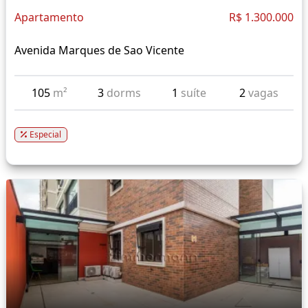
Apartamento
R$ 1.300.000
Avenida Marques de Sao Vicente
105
m²
3
dorms
1
suíte
2
vagas
Especial