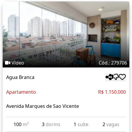
Vídeo
Cód.: 279706
Agua Branca
Apartamento
R$ 1.150.000
Avenida Marques de Sao Vicente
100
m²
3
dorms
1
suíte
2
vagas