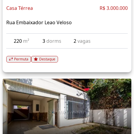
Casa Térrea
R$ 3.000.000
Rua Embaixador Leao Veloso
220
m²
3
dorms
2
vagas
Permuta
Destaque