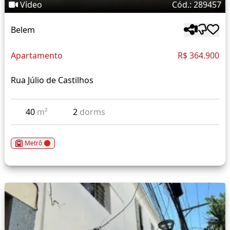
Vídeo
Cód.: 289457
Belem
Apartamento
R$ 364.900
Rua Júlio de Castilhos
40
m²
2
dorms
Metrô