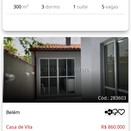
300
m²
3
dorms
1
suíte
5
vagas
Cód.: 283603
Belém
Casa de Vila
R$ 860.000