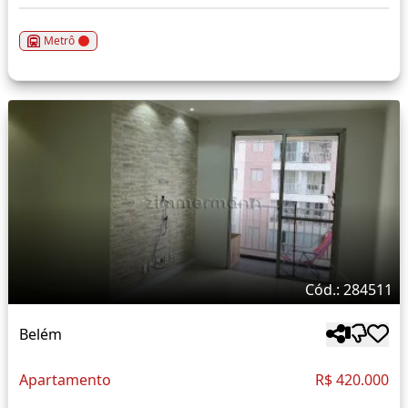
Metrô
Cód.: 284511
Belém
Apartamento
R$ 420.000