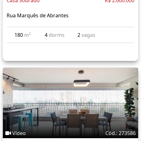
Casa Sobrado
R$ 2.600.000
Rua Marquês de Abrantes
180
m²
4
dorms
2
vagas
Vídeo
Cód.: 273586