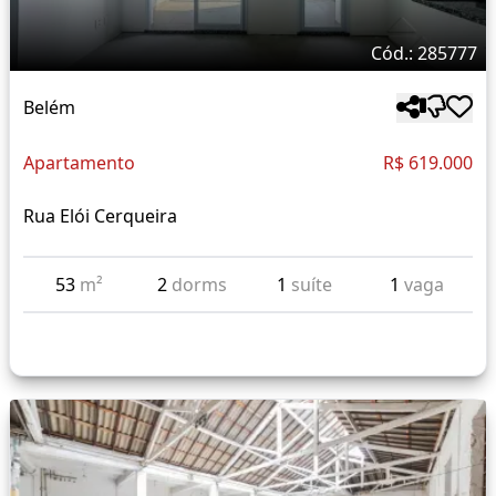
Cód.: 285777
Belém
Apartamento
R$ 619.000
Rua Elói Cerqueira
53
m²
2
dorms
1
suíte
1
vaga