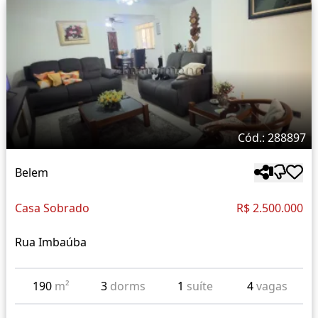
Cód.: 288897
Belem
Casa Sobrado
R$ 2.500.000
Rua Imbaúba
190
m²
3
dorms
1
suíte
4
vagas