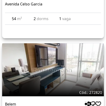
Avenida Celso Garcia
54
m²
2
dorms
1
vaga
Cód.: 272820
Belem