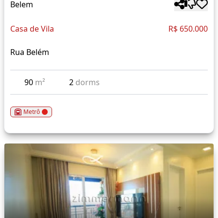
Belem
Casa de Vila
R$ 650.000
Rua Belém
90
m²
2
dorms
Metrô