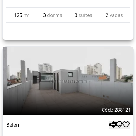
125
m²
3
dorms
3
suítes
2
vagas
Cód.: 288121
Belem