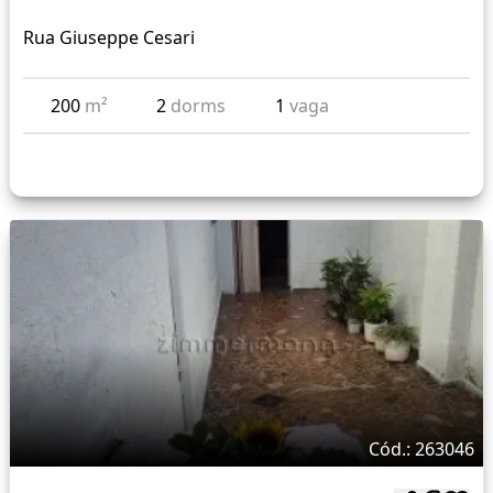
Rua Giuseppe Cesari
200
m²
2
dorms
1
vaga
Cód.: 263046