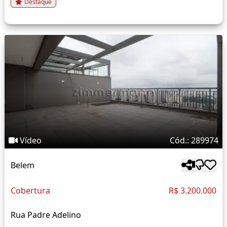
Destaque
Vídeo
Cód.: 289974
Belem
Cobertura
R$ 3.200.000
Rua Padre Adelino