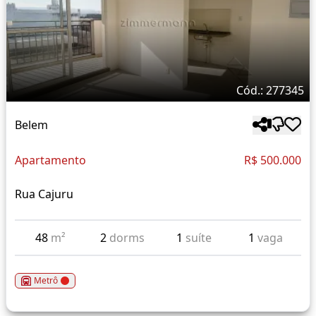
Cód.: 277345
Belem
Apartamento
R$ 500.000
Rua Cajuru
48
m²
2
dorms
1
suíte
1
vaga
Metrô