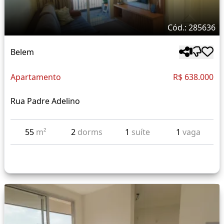
Cód.: 285636
Belem
Apartamento
R$ 638.000
Rua Padre Adelino
55
m²
2
dorms
1
suíte
1
vaga