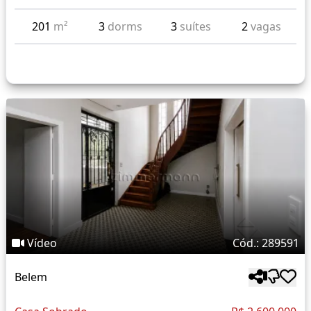
201
m²
3
dorms
3
suítes
2
vagas
Vídeo
Cód.: 289591
Belem