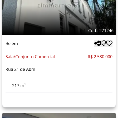
Cód.: 271246
Belém
Sala/Conjunto Comercial
R$ 2.580.000
Rua 21 de Abril
217
m²