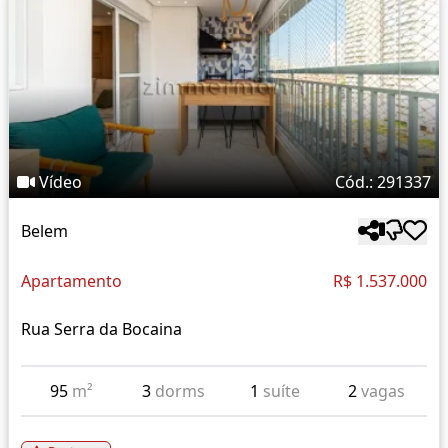
Vídeo
Cód.: 291337
Belem
Apartamento
R$ 1.537.000
Rua Serra da Bocaina
95
m²
3
dorms
1
suíte
2
vagas