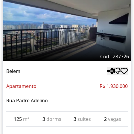
Cód.: 287726
Belem
Apartamento
R$ 1.930.000
Rua Padre Adelino
125
m²
3
dorms
3
suítes
2
vagas