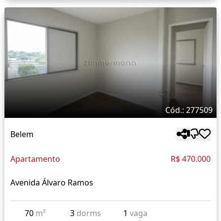
Cód.: 277509
Belem
Apartamento
R$ 470.000
Avenida Álvaro Ramos
70
m²
3
dorms
1
vaga