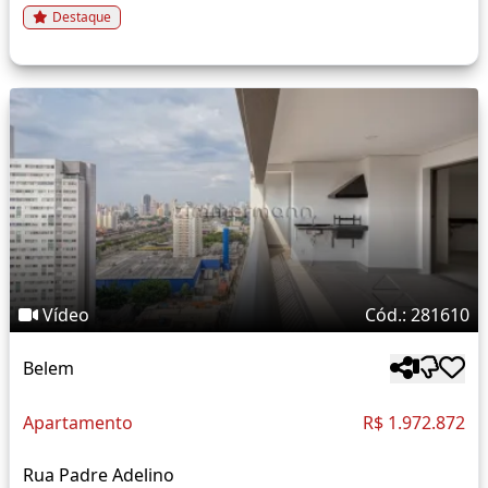
Destaque
Vídeo
Cód.: 281610
Belem
Apartamento
R$ 1.972.872
Rua Padre Adelino