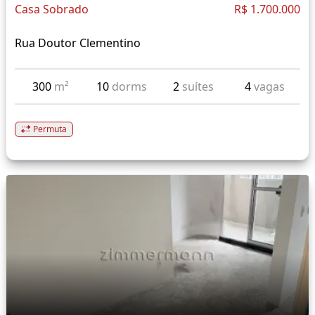
Casa Sobrado
R$ 1.700.000
Rua Doutor Clementino
300
m²
10
dorms
2
suítes
4
vagas
Permuta