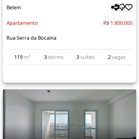
Belem
Apartamento
R$ 1.800.000
Rua Serra da Bocaina
119
m²
3
dorms
3
suítes
2
vagas